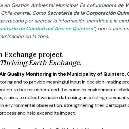
a en Gestión Ambiental Municipal. Es cofundadora de
V
 Chile central. Como
Secretaria de la Corporación Quin
 destacado por acercar la información científica a la ciud
nitario de Calidad del Aire en Quintero
”
, que busca e
aminación en la zona.
th Exchange project.
Thriving Earth Exchange.
 Quality Monitoring in the Municipality of Quintero, C
toring and to provide meaningful input in decision-making pro
mation to better understand the complex environmental challe
, it aims to collect valuable data using an existing communi
n environmental observation, strengthening their participatio
e process and help expand its impact.