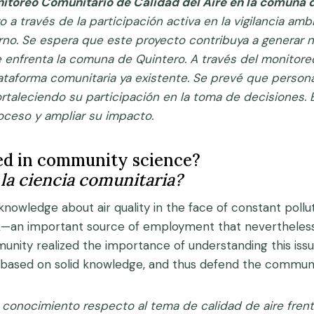
nitoreo Comunitario de Calidad del Aire en la comuna d
 través de la participación activa en la vigilancia amb
orno. Se espera que este proyecto contribuya a generar
 enfrenta la comuna de Quintero. A través del monitore
plataforma comunitaria ya existente. Se prevé que pers
 fortaleciendo su participación en la toma de decisiones.
roceso y ampliar su impacto.
ed in community science?
 la ciencia comunitaria?
nowledge about air quality in the face of constant pollut
rk—an important source of employment that nevertheles
nity realized the importance of understanding this issue
sed on solid knowledge, and thus defend the community
 conocimiento respecto al tema de calidad de aire fren