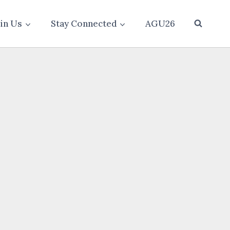
oin Us
Stay Connected
AGU26