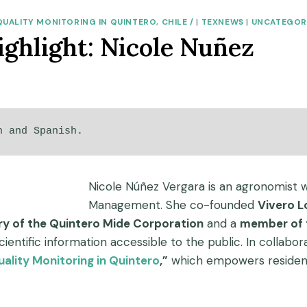
ALITY MONITORING IN QUINTERO, CHILE /
|
TEXNEWS
|
UNCATEGOR
ghlight: Nicole Nuñez
h and Spanish.
Nicole Núñez Vergara is an agronomist w
Management. She co-founded
Vivero 
ry of the Quintero Mide Corporation
and a
member of t
cientific information accessible to the public. In collabo
ality Monitoring in Quintero
,”
which empowers residents